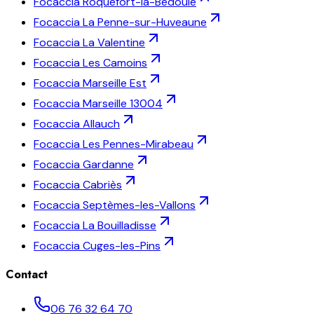
Focaccia
Roquefort-la-Bédoule
Focaccia
La Penne-sur-Huveaune
Focaccia
La Valentine
Focaccia
Les Camoins
Focaccia
Marseille Est
Focaccia
Marseille 13004
Focaccia
Allauch
Focaccia
Les Pennes-Mirabeau
Focaccia
Gardanne
Focaccia
Cabriès
Focaccia
Septèmes-les-Vallons
Focaccia
La Bouilladisse
Focaccia
Cuges-les-Pins
Contact
06 76 32 64 70