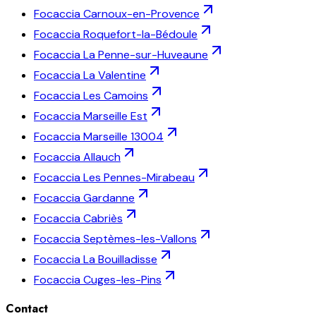
Focaccia
Carnoux-en-Provence
Focaccia
Roquefort-la-Bédoule
Focaccia
La Penne-sur-Huveaune
Focaccia
La Valentine
Focaccia
Les Camoins
Focaccia
Marseille Est
Focaccia
Marseille 13004
Focaccia
Allauch
Focaccia
Les Pennes-Mirabeau
Focaccia
Gardanne
Focaccia
Cabriès
Focaccia
Septèmes-les-Vallons
Focaccia
La Bouilladisse
Focaccia
Cuges-les-Pins
Contact