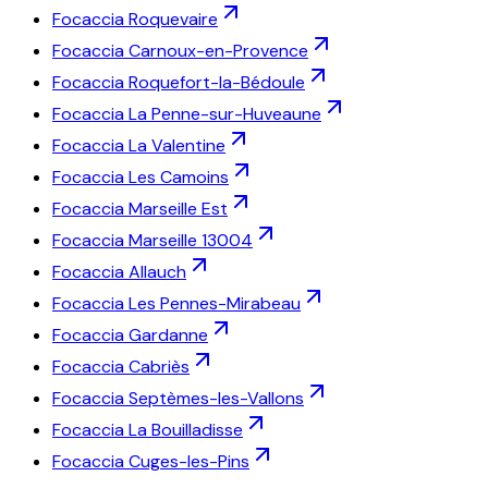
Focaccia
Roquevaire
Focaccia
Carnoux-en-Provence
Focaccia
Roquefort-la-Bédoule
Focaccia
La Penne-sur-Huveaune
Focaccia
La Valentine
Focaccia
Les Camoins
Focaccia
Marseille Est
Focaccia
Marseille 13004
Focaccia
Allauch
Focaccia
Les Pennes-Mirabeau
Focaccia
Gardanne
Focaccia
Cabriès
Focaccia
Septèmes-les-Vallons
Focaccia
La Bouilladisse
Focaccia
Cuges-les-Pins